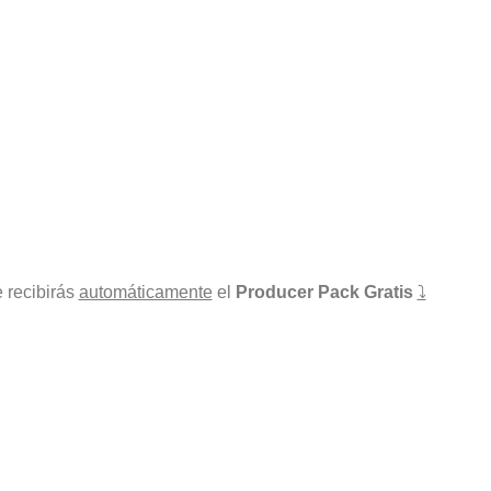
e recibirás
automáticamente
el
Producer Pack Gratis
⤵️