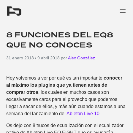
Me
8 FUNCIONES DEL EQ8
QUE NO CONOCES
31 enero 2018
/
9 abril 2018
por
Alex González
Hoy volvemos a ver por qué es tan importante
conocer
al máximo los plugins que ya tienen
antes de
comprar otros
, los cuales en muchos casos son
excesivamente caros para el provecho que podemos
llegar a sacar de ellos, y más aún cuando estamos a una
semana del lanzamiento del
Ableton Live 10
.
Os dejo con 8 trucos de ecualización con el ecualizador
nativo de Ableton Live EQ EIGHT que os ayudarán.