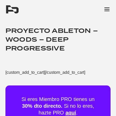
Me
PROYECTO ABLETON –
WOODS – DEEP
PROGRESSIVE
[custom_add_to_cart][/custom_add_to_cart]
Si eres Miembro PRO tienes un
30% dto directo.
Si no lo eres,
hazte PRO
aquí
.