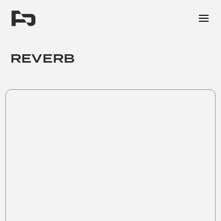
Me
REVERB